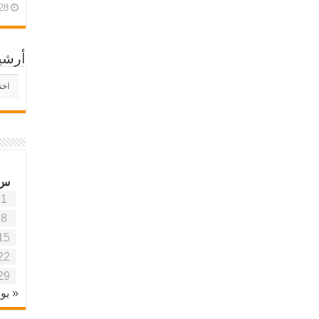
28 أبريل، 26
أرشي
أرش
موقع
آفاق
علمي
وتربو
س
1
8
15
22
29
« يون