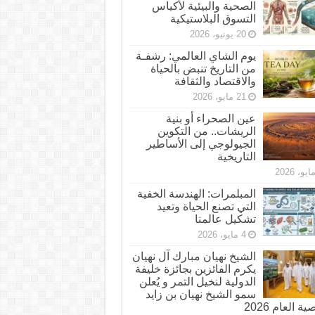
الصحية والبيئية لأكياس
التسوق البلاستيكية
20 يونيو، 2026
يوم الشاي العالمي: رشفـة
من التاريخ تنبض بالحياة
والاقتصاد والثقافة
21 مايو، 2026
عين الصحراء أو بنية
الريشات.. من التكوين
الجيولوجي إلى الأساطير
التاريخية
المبلمرات: الهندسة الخفية
التي تصنع الحياة وتعيد
تشكيل عالمنا
4 مايو، 2026
الشيخ نهيان مبارك آل نهيان
يكرم الفائزين بجائزة خليفة
الدولية لنخيل التمر و يُعلن
سمو الشيخ نهيان بن زايد
 العام 2026