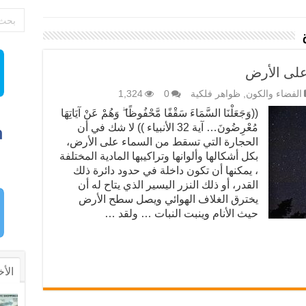
على الأرض
الفضاء والكون
,
ظواهر فلكية
0
1,324
((وَجَعَلْنَا السَّمَاءَ سَقْفًا مَّحْفُوظًا ۖ وَهُمْ عَنْ آيَاتِهَا
مُعْرِضُونَ… آية 32 الأنبياء )) لا شك في أن
الحجارة التي تسقط من السماء على الأرض،
بكل أشكالها وألوانها وتراكيبها المادية المختلفة
، يمكنها أن تكون داخلة في حدود دائرة ذلك
القدر، أو ذلك النزر اليسير الذي يتاح له أن
يخترق الغلاف الهوائي ويصل سطح الأرض
حيث الأنام وينبت النبات … ولقد …
الأخ