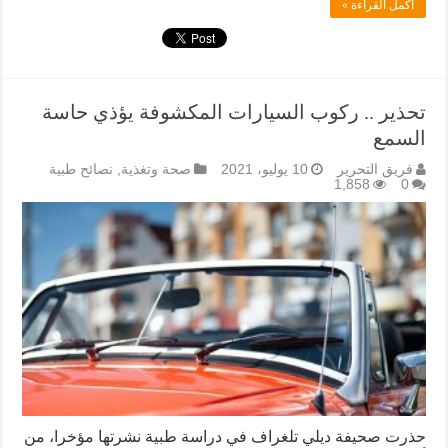
أكمل القراءة »
تحذير .. ركوب السيارات المكشوفة يؤذي حاسة
السمع
فريق التحرير
10 يوليو، 2021
صحة وتغذية
,
نصائح طبية
1,858
0
حذرت صحيفة ديلي تلغراف في دراسة طبية نشرتها مؤخرا، من