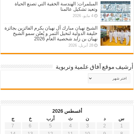
المبلمرات: الهندسة الخفية التي تصنع الحياة
وتعيد تشكيل عالمنا
4 مايو، 2026
الشيخ نهيان مبارك آل نهيان يكرم الفائزين بجائزة
خليفة الدولية لنخيل التمر و يُعلن سمو الشيخ
نهيان بن زايد شخصية العام 2026
28 أبريل، 2026
أرشيف موقع آفاق علمية وتربوية
أرشيف
موقع
آفاق
علمية
وتربوية
أغسطس 2026
س
د
ن
ث
أرب
خ
ج
7
6
5
4
3
2
1
14
13
12
11
10
9
8