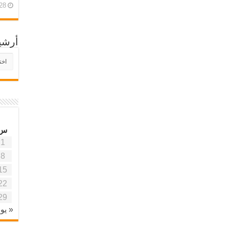
28 أبريل، 26
أرشي
أرش
موقع
آفاق
علمي
وتربو
س
1
8
15
22
29
« يون