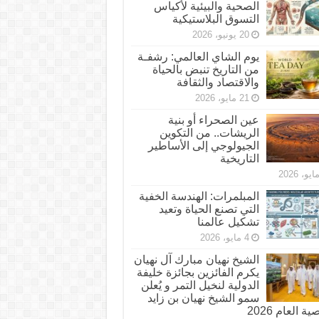
الصحية والبيئية لأكياس
التسوق البلاستيكية
20 يونيو، 2026
يوم الشاي العالمي: رشفـة
من التاريخ تنبض بالحياة
والاقتصاد والثقافة
21 مايو، 2026
عين الصحراء أو بنية
الريشات.. من التكوين
الجيولوجي إلى الأساطير
التاريخية
المبلمرات: الهندسة الخفية
التي تصنع الحياة وتعيد
تشكيل عالمنا
4 مايو، 2026
الشيخ نهيان مبارك آل نهيان
يكرم الفائزين بجائزة خليفة
الدولية لنخيل التمر و يُعلن
سمو الشيخ نهيان بن زايد
 العام 2026