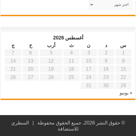
أرشيف
موقع
آفاق
علمية
وتربوية
أغسطس 2026
س
د
ن
ث
أرب
خ
ج
7
6
5
4
3
2
1
14
13
12
11
10
9
8
21
20
19
18
17
16
15
28
27
26
25
24
23
22
31
30
29
« يونيو
© حقوق النشر 2026، جميع الحقوق محفوظة |
السطري
للاستضافة