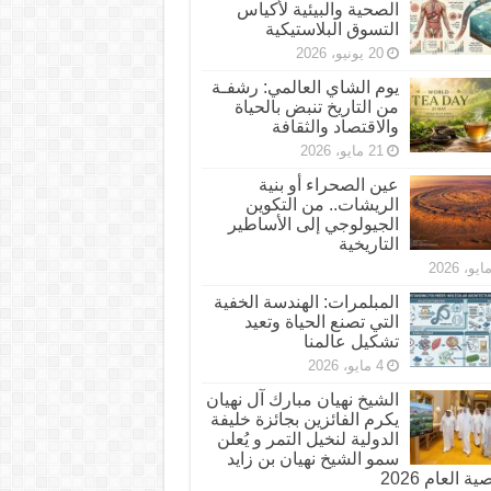
الصحية والبيئية لأكياس
التسوق البلاستيكية
20 يونيو، 2026
يوم الشاي العالمي: رشفـة
من التاريخ تنبض بالحياة
والاقتصاد والثقافة
21 مايو، 2026
عين الصحراء أو بنية
الريشات.. من التكوين
الجيولوجي إلى الأساطير
التاريخية
المبلمرات: الهندسة الخفية
التي تصنع الحياة وتعيد
تشكيل عالمنا
4 مايو، 2026
الشيخ نهيان مبارك آل نهيان
يكرم الفائزين بجائزة خليفة
الدولية لنخيل التمر و يُعلن
سمو الشيخ نهيان بن زايد
 العام 2026