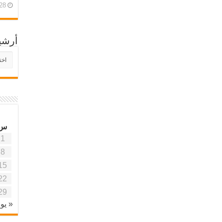
28 أبريل، 26
أرشي
أرش
موقع
آفاق
علمي
وتربو
س
1
8
15
22
29
« يون