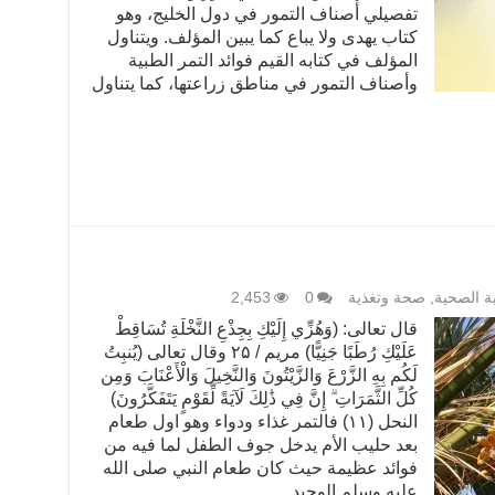
تفصيلي أصناف التمور في دول الخليج، وهو
كتاب يهدى ولا يباع كما يبين المؤلف. ويتناول
المؤلف في كتابه القيم فوائد التمر الطبية
وأصناف التمور في مناطق زراعتها، كما يتناول
ية الصحية
,
صحة وتغذية
0
2,453
قال تعالى: (وَهُزِّي إِلَيْكِ بِجِذْعِ النَّخْلَةِ تُسَاقِطْ
عَلَيْكِ رُطَبًا جَنِيًّا) مريم / ۲۵ وقال تعالى (يُنبِتُ
لَكُم بِهِ الزَّرْعَ وَالزَّيْتُونَ وَالنَّخِيلَ وَالْأَعْنَابَ وَمِن
كُلِّ الثَّمَرَاتِ ۗ إِنَّ فِي ذَٰلِكَ لَآيَةً لِّقَوْمٍ يَتَفَكَّرُونَ)
النحل (۱۱) فالتمر غذاء ودواء وهو اول طعام
بعد حليب الأم يدخل جوف الطفل لما فيه من
فوائد عظيمة حيث كان طعام النبي صلى الله
عليه وسلم الوحيد …