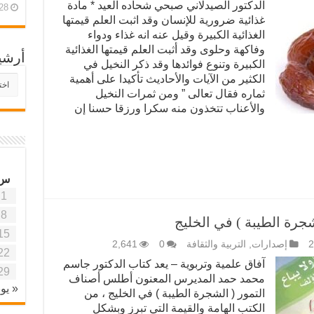
الدكتور الصيدلاني صبحي شحاده العيد * مادة
28 أبريل، 26
غذائية ضرورية للإنسان وقد اثبت العلم قيمتها
الغذائية الكبيرة وقيل عنه انه غذاء ودواء
وفاكهة وحلوى وقد أثبت العلم قيمتها الغذائية
أرشي
الكبيرة وتنوع فوائدها وقد ذكر النخيل في
الكثير من الآيات والأحاديث تأكيدا على أهمية
أرش
موقع
ثماره فقال تعالى ” ومن ثمرات النخيل
آفاق
والأعناب تتخذون منه سكرا ورزقا حسنا إن
علمي
وتربو
س
1
8
رة الطيبة ) في الخليج
15
إصدارات
,
التربية والثقافة
0
2,641
22
آفاق علمية وتربوية – يعد كتاب الدكتور جاسم
29
محمد حمد المديرس المعنون أطلس أصناف
« يون
التمور ( الشجرة الطيبة ) في الخليج ، من
الكتب الهامة والقيمة التي تبرز وبشكل