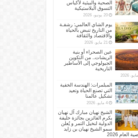
الصحية والبيئية لأكياس
التسوق البلاستيكية
20 يونيو، 2026
يوم الشاي العالمي: رشفـة
من التاريخ تنبض بالحياة
والاقتصاد والثقافة
21 مايو، 2026
عين الصحراء أو بنية
الريشات.. من التكوين
الجيولوجي إلى الأساطير
التاريخية
المبلمرات: الهندسة الخفية
التي تصنع الحياة وتعيد
تشكيل عالمنا
4 مايو، 2026
الشيخ نهيان مبارك آل نهيان
يكرم الفائزين بجائزة خليفة
الدولية لنخيل التمر و يُعلن
سمو الشيخ نهيان بن زايد
 العام 2026