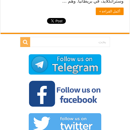
وستراثكلايد، في بريطانيا. وهم …
أكمل القراءة »