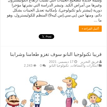
وسيلة جديدة لتصحيح الجينات التي تسبب ارتفاع الكوليسترول
وغيرها من أمراض الكبد. وتبشر الدراسة التي نشرتها مؤخرا
دورية (نيشتر بايو تكنولوجي)، بإمكانية تعديل الجينات بشكل
دائم، ومنها جين (بي.سي.إس.كيه9) المنظم للكوليسترول، وهو
ما …
أكمل القراءة »
قريبا تكنولوجيا النانو سوف تغزو طعامنا وشرابنا
فريق التحرير
17 ديسمبر، 2021
ابتكارات واكتشافات
,
تكنولوجيا النانو
0
2,243