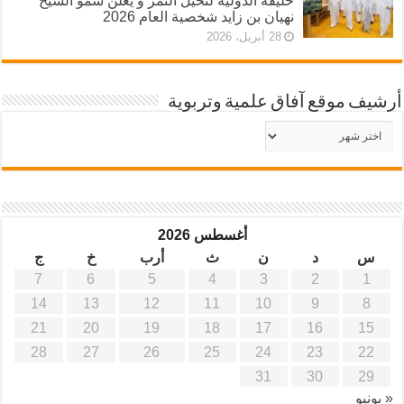
خليفة الدولية لنخيل التمر و يُعلن سمو الشيخ
نهيان بن زايد شخصية العام 2026
28 أبريل، 2026
أرشيف موقع آفاق علمية وتربوية
أرشيف
موقع
آفاق
علمية
وتربوية
أغسطس 2026
س
د
ن
ث
أرب
خ
ج
7
6
5
4
3
2
1
14
13
12
11
10
9
8
21
20
19
18
17
16
15
28
27
26
25
24
23
22
31
30
29
« يونيو