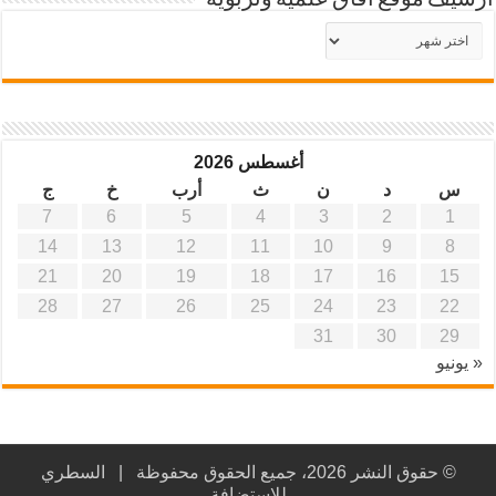
أرشيف موقع آفاق علمية وتربوية
أرشيف
موقع
آفاق
علمية
وتربوية
أغسطس 2026
س
د
ن
ث
أرب
خ
ج
7
6
5
4
3
2
1
14
13
12
11
10
9
8
21
20
19
18
17
16
15
28
27
26
25
24
23
22
31
30
29
« يونيو
© حقوق النشر 2026، جميع الحقوق محفوظة |
السطري
للاستضافة