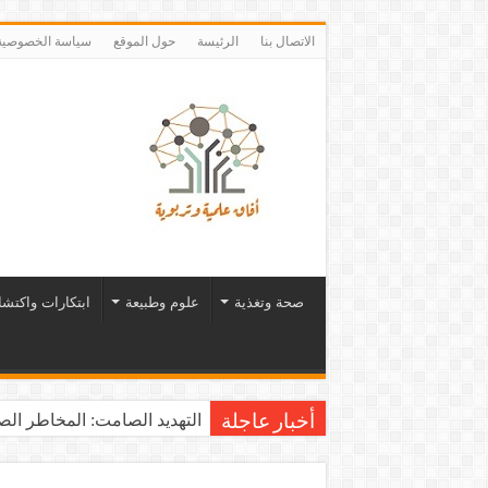
الاتصال بنا
الرئيسة
حول الموقع
سياسة الخصوصية
صحة وتغذية
علوم وطبيعة
ابتكارات واكتش
التهديد الصامت: المخاطر الصح
أخبار عاجلة