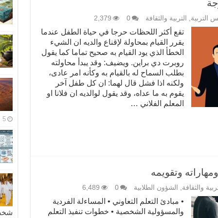
جة
 التربية
,
التربية والثقافة
0
2,379
تقع أكثر اللحظات حرجا في حياة الطفل عندما
يقرر القيام بمحاولة لإقناع والديه ان الشيء
الخطأ الذي يود القيام به صحيح تماما كما يقول
روبرت دي براين. ويضيف: وقد يبدأ محاولته
بطلب السماح له بالقيام به وكأنه امر عادى،
ولكنه اذا فشل قال لهما: ان كل طفل آخر
يقوم به ما عداه، وقد يقول لوالديه ان فلانا او
المعلم الفلاني …
5 مايو، 2026
ومهاراته وتقويمه
تربية والثقافة
,
الشؤون الطلابية
0
6,489
• مبادئ التعلم التعاوني • المساءلة الفردية
والمسؤولية الشخصية • خطوات تنفيذ التعلم
شخصية