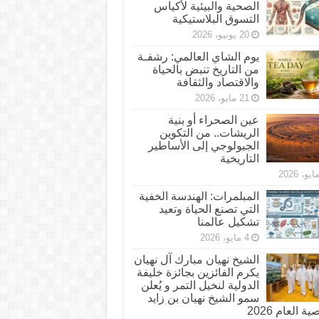
الصحية والبيئية لأكياس
التسوق البلاستيكية
20 يونيو، 2026
يوم الشاي العالمي: رشفـة
من التاريخ تنبض بالحياة
والاقتصاد والثقافة
21 مايو، 2026
عين الصحراء أو بنية
الريشات.. من التكوين
الجيولوجي إلى الأساطير
التاريخية
المبلمرات: الهندسة الخفية
التي تصنع الحياة وتعيد
تشكيل عالمنا
4 مايو، 2026
الشيخ نهيان مبارك آل نهيان
يكرم الفائزين بجائزة خليفة
الدولية لنخيل التمر و يُعلن
سمو الشيخ نهيان بن زايد
 العام 2026