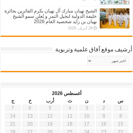
الشيخ نهيان مبارك آل نهيان يكرم الفائزين بجائزة
خليفة الدولية لنخيل التمر و يُعلن سمو الشيخ
نهيان بن زايد شخصية العام 2026
28 أبريل، 2026
أرشيف موقع آفاق علمية وتربوية
أرشيف
موقع
آفاق
علمية
وتربوية
أغسطس 2026
س
د
ن
ث
أرب
خ
ج
7
6
5
4
3
2
1
14
13
12
11
10
9
8
21
20
19
18
17
16
15
28
27
26
25
24
23
22