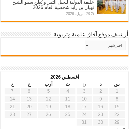
خليفة الدولية لنخيل التمر و يُعلن سمو الشيخ
نهيان بن زايد شخصية العام 2026
28 أبريل، 2026
أرشيف موقع آفاق علمية وتربوية
أرشيف
موقع
آفاق
علمية
وتربوية
أغسطس 2026
س
د
ن
ث
أرب
خ
ج
7
6
5
4
3
2
1
14
13
12
11
10
9
8
21
20
19
18
17
16
15
28
27
26
25
24
23
22
31
30
29