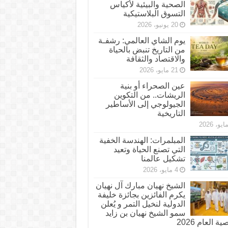
الصحية والبيئية لأكياس
التسوق البلاستيكية
20 يونيو، 2026
يوم الشاي العالمي: رشفـة
من التاريخ تنبض بالحياة
والاقتصاد والثقافة
21 مايو، 2026
عين الصحراء أو بنية
الريشات.. من التكوين
الجيولوجي إلى الأساطير
التاريخية
المبلمرات: الهندسة الخفية
التي تصنع الحياة وتعيد
تشكيل عالمنا
4 مايو، 2026
الشيخ نهيان مبارك آل نهيان
يكرم الفائزين بجائزة خليفة
الدولية لنخيل التمر و يُعلن
سمو الشيخ نهيان بن زايد
 العام 2026