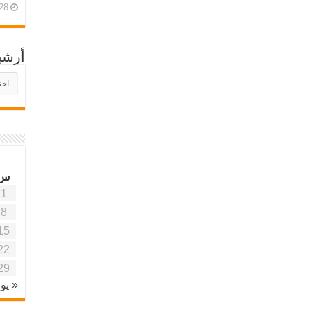
28 أبريل، 26
أرشي
أرش
موقع
آفاق
علمي
وتربو
س
1
8
15
22
29
« يون