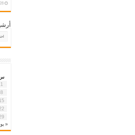
28 أبريل، 26
أرشي
أرش
موقع
آفاق
علمي
وتربو
س
1
8
15
22
29
« يون