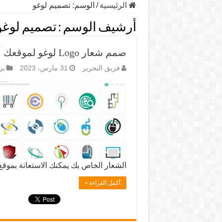
الرئيسية
/
الوسم:
تصميم لوغو
أرشيف الوسم :
تصميم لوغو
صمم شعار Logo لوغو لموقعك أو شركتك مجانا من خلال موقع متخصص
فريق التحرير
31 مارس، 2023
بر
الشعار الخاص بك يمكنك الاستعانة بموقع graphicsprings حيث يوفر أدوات خاصة
أكمل القراءة »