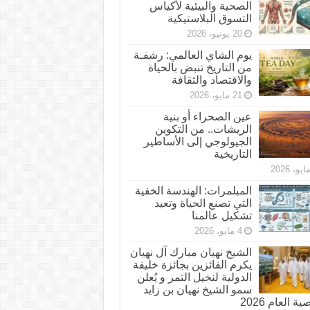
الصحية والبيئية لأكياس
التسوق البلاستيكية
20 يونيو، 2026
يوم الشاي العالمي: رشفـة
من التاريخ تنبض بالحياة
والاقتصاد والثقافة
21 مايو، 2026
عين الصحراء أو بنية
الريشات.. من التكوين
الجيولوجي إلى الأساطير
التاريخية
المبلمرات: الهندسة الخفية
التي تصنع الحياة وتعيد
تشكيل عالمنا
4 مايو، 2026
الشيخ نهيان مبارك آل نهيان
يكرم الفائزين بجائزة خليفة
الدولية لنخيل التمر و يُعلن
سمو الشيخ نهيان بن زايد
 العام 2026