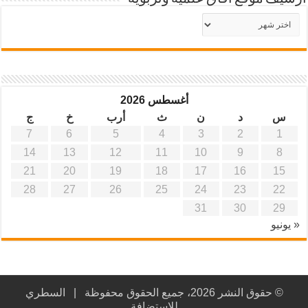
أرشيف
موقع
آفاق
علمية
وتربوية
أغسطس 2026
س
د
ن
ث
أرب
خ
ج
7
6
5
4
3
2
1
14
13
12
11
10
9
8
21
20
19
18
17
16
15
28
27
26
25
24
23
22
31
30
29
« يونيو
© حقوق النشر 2026، جميع الحقوق محفوظة |
السطري
للاستضافة