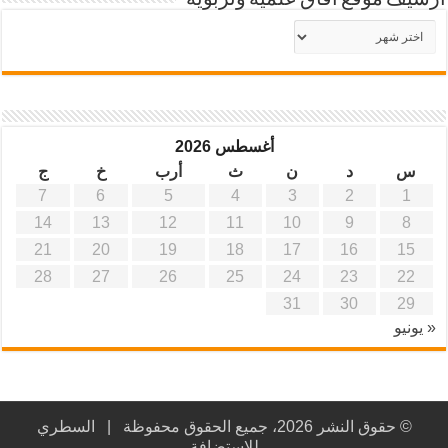
أرشيف موقع آفاق علمية وتربوية
أرشيف
موقع
آفاق
علمية
وتربوية
أغسطس 2026
س
د
ن
ث
أرب
خ
ج
7
6
5
4
3
2
1
14
13
12
11
10
9
8
21
20
19
18
17
16
15
28
27
26
25
24
23
22
31
30
29
« يونيو
© حقوق النشر 2026، جميع الحقوق محفوظة |
السطري
للاستضافة