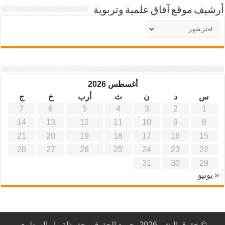
أرشيف موقع آفاق علمية وتربوية
أرشيف
موقع
آفاق
علمية
وتربوية
أغسطس 2026
س
د
ن
ث
أرب
خ
ج
7
6
5
4
3
2
1
14
13
12
11
10
9
8
21
20
19
18
17
16
15
28
27
26
25
24
23
22
31
30
29
« يونيو
© حقوق النشر 2026، جميع الحقوق محفوظة |
السطري