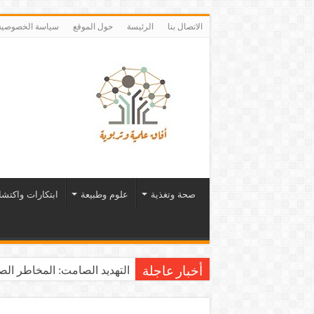
الاتصال بنا
الرئيسة
حول الموقع
سياسة الخصوصية
صحة وتغذية
علوم وطبيعة
ابتكارات واكتش
التهديد الصامت: المخاطر الصح
أخبار عاجلة