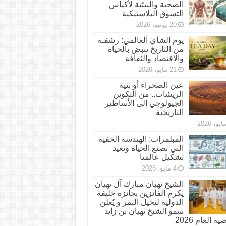
الصحية والبيئية لأكياس
التسوق البلاستيكية
20 يونيو، 2026
يوم الشاي العالمي: رشفـة
من التاريخ تنبض بالحياة
والاقتصاد والثقافة
21 مايو، 2026
عين الصحراء أو بنية
الريشات.. من التكوين
الجيولوجي إلى الأساطير
التاريخية
المبلمرات: الهندسة الخفية
التي تصنع الحياة وتعيد
تشكيل عالمنا
4 مايو، 2026
الشيخ نهيان مبارك آل نهيان
يكرم الفائزين بجائزة خليفة
الدولية لنخيل التمر و يُعلن
سمو الشيخ نهيان بن زايد
 العام 2026