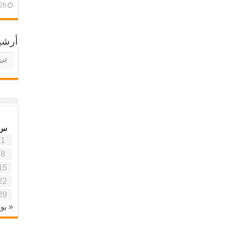
28 أبريل، 26
أرشي
أرش
موقع
آفاق
علمي
وتربو
س
1
8
15
22
29
« يون