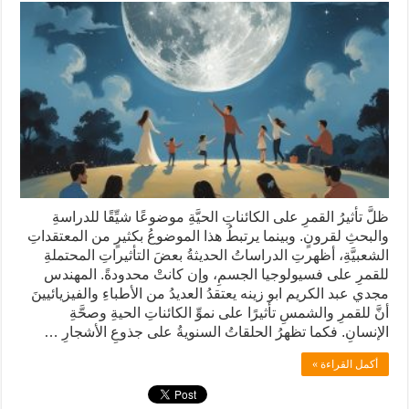
ظلَّ تأثيرُ القمرِ على الكائناتِ الحيَّةِ موضوعًا شيِّقًا للدراسةِ
والبحثِ لقرونٍ. وبينما يرتبطُ هذا الموضوعُ بكثيرٍ من المعتقداتِ
الشعبيَّةِ، أظهرتِ الدراساتُ الحديثةُ بعضَ التأثيراتِ المحتملةِ
للقمرِ على فسيولوجيا الجسمِ، وإن كانتْ محدودةً. المهندس
مجدي عبد الكريم ابو زينه يعتقدُ العديدُ من الأطباءِ والفيزيائيينَ
أنَّ للقمرِ والشمسِ تأثيرًا على نموِّ الكائناتِ الحيةِ وصحَّةِ
الإنسانِ. فكما تظهرُ الحلقاتُ السنويةُ على جذوعِ الأشجارِ …
أكمل القراءة »