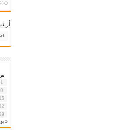
28 أبريل، 26
أرشي
أرش
موقع
آفاق
علمي
وتربو
س
1
8
15
22
29
« يون