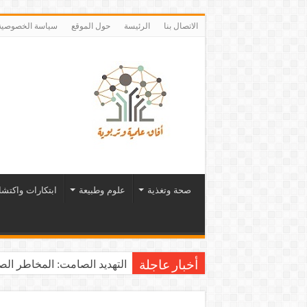
الاتصال بنا
الرئيسة
حول الموقع
سياسة الخصوصية
صحة وتغذية
علوم وطبيعة
ابتكارات واكتش
التهديد الصامت: المخاطر الصح
أخبار عاجلة