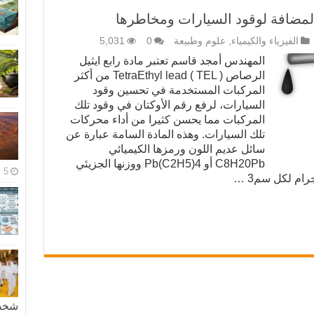
المضافة لوقود السيارات ومخاطرها
الفيزياء والكيمياء
,
علوم وطبيعة
0
5,031
المهندس أمجد قاسم تعتبر مادة رابع ايثيل
الرصاص TetraEthyl lead ( TEL ) من أكثر
المركبات المستخدمة في تحسين وقود
السيارات، لرفع رقم الأوكتان في وقود تلك
المركبات مما يحسن كثيرا من أداء محركات
تلك السيارات. وهذه المادة السامة عبارة عن
سائل عديم اللون ورمزها الكيميائي
C8H20Pb أو Pb(C2H5)4 ووزنها الجزيئي
5 مايو، 2026
شخصية