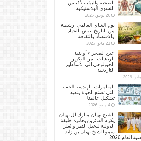
الصحية والبيئية لأكياس
التسوق البلاستيكية
20 يونيو، 2026
يوم الشاي العالمي: رشفـة
من التاريخ تنبض بالحياة
والاقتصاد والثقافة
21 مايو، 2026
عين الصحراء أو بنية
الريشات.. من التكوين
الجيولوجي إلى الأساطير
التاريخية
المبلمرات: الهندسة الخفية
التي تصنع الحياة وتعيد
تشكيل عالمنا
4 مايو، 2026
الشيخ نهيان مبارك آل نهيان
يكرم الفائزين بجائزة خليفة
الدولية لنخيل التمر و يُعلن
سمو الشيخ نهيان بن زايد
 العام 2026