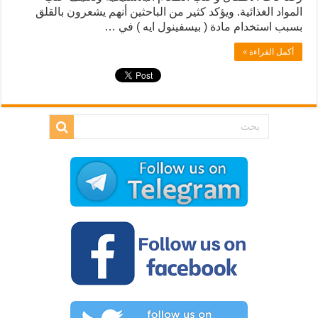
المواد الغذائية. ويؤكد كثير من الباحثين أنهم يشعرون بالقلق
بسبب استخدام مادة ( بيسفينول ايه ) في …
أكمل القراءة »