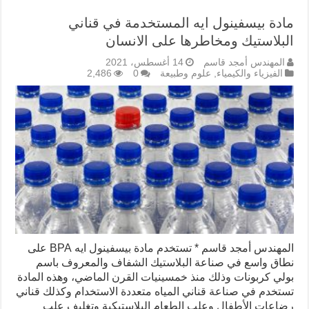
مادة بيسفينول ايه المستخدمة في قناني
البلاستيك ومخاطرها على الانسان
المهندس أمجد قاسم
14 أغسطس، 2021
الفيزياء والكيمياء
,
علوم وطبيعة
0
2,486
المهندس أمجد قاسم * تستخدم مادة بيسفينول ايه BPA على
نطاق واسع في صناعة البلاستيك الشفاف والمعروف باسم
بولي كربونات وذلك منذ خمسينيات القرن الماضي، وهذه المادة
تستخدم في صناعة قناني المياه متعددة الاستخدام وكذلك قناني
رضاعات الأطفال وعلب الطعام البلاستيكية وتغليف علب