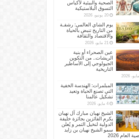
الصحية والبيئية لأكياس
التسوق البلاستيكية
20 يونيو، 2026
يوم الشاي العالمي: رشفـة
من التاريخ تنبض بالحياة
والاقتصاد والثقافة
21 مايو، 2026
عين الصحراء أو بنية
الريشات.. من التكوين
الجيولوجي إلى الأساطير
التاريخية
المبلمرات: الهندسة الخفية
التي تصنع الحياة وتعيد
تشكيل عالمنا
4 مايو، 2026
الشيخ نهيان مبارك آل نهيان
يكرم الفائزين بجائزة خليفة
الدولية لنخيل التمر و يُعلن
سمو الشيخ نهيان بن زايد
 العام 2026