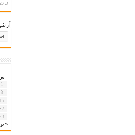
28 أبريل، 26
أرشي
أرش
موقع
آفاق
علمي
وتربو
س
1
8
15
22
29
« يون