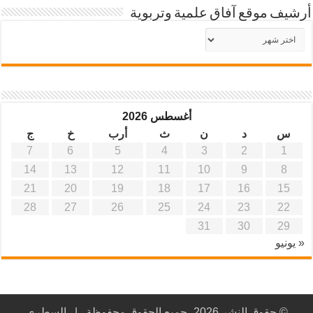
أرشيف موقع آفاق علمية وتربوية
أرشيف
موقع
آفاق
علمية
وتربوية
أغسطس 2026
س
د
ن
ث
أرب
خ
ج
7
6
5
4
3
2
1
14
13
12
11
10
9
8
21
20
19
18
17
16
15
28
27
26
25
24
23
22
31
30
29
« يونيو
© حقوق النشر 2026، جميع الحقوق محفوظة |
السطري