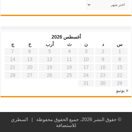
أرشيف
موقع
آفاق
علمية
وتربوية
أغسطس 2026
س
د
ن
ث
أرب
خ
ج
7
6
5
4
3
2
1
14
13
12
11
10
9
8
21
20
19
18
17
16
15
28
27
26
25
24
23
22
31
30
29
« يونيو
© حقوق النشر 2026، جميع الحقوق محفوظة |
السطري
للاستضافة