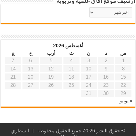
أرشيف موقع آفاق علمية وتربوية
أرشيف
موقع
آفاق
علمية
وتربوية
أغسطس 2026
س
د
ن
ث
أرب
خ
ج
7
6
5
4
3
2
1
14
13
12
11
10
9
8
21
20
19
18
17
16
15
28
27
26
25
24
23
22
31
30
29
« يونيو
© حقوق النشر 2026، جميع الحقوق محفوظة |
السطري