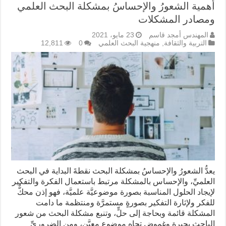
أهمية الشعورُ والإحساسُ بمشكلة البحث العلمي
ومصادر المشكلات
المهندس أمجد قاسم
23 مايو، 2021
التربية والثقافة
,
منهجية البحث العلمي
0
12,811
يعدُّ الشعورُ والإحساسُ بمشكلة البحث نقطةَ البداية في البحث
العلميِّ، والإحساس بالمشكلة مرتبط باستعمال الفكرة والتفكير
لإيجاد الحلول المناسبة بصورة موضوعيَّة علميَّة، فهو إذن محكٌّ
للفكر ولإثارة التفكير بصورةٍ مستمرَّة ومنتظمة ما دامت
المشكلة قائمة وبحاجة إلى حلٍّ، وتنبع مشكلة البحث من شعور
الباحث بحيرة وغموض تجاه موضوع معيَّن، ومن الضروريِّ