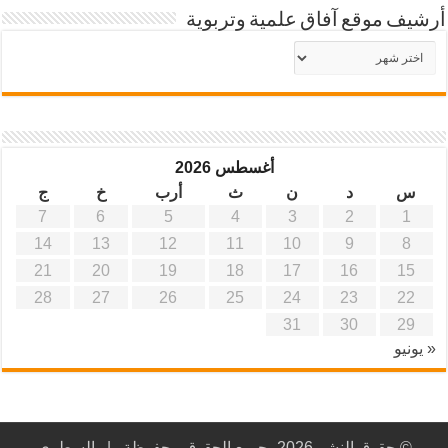
أرشيف موقع آفاق علمية وتربوية
أرشيف
موقع
آفاق
علمية
وتربوية
أغسطس 2026
س
د
ن
ث
أرب
خ
ج
7
6
5
4
3
2
1
14
13
12
11
10
9
8
21
20
19
18
17
16
15
28
27
26
25
24
23
22
31
30
29
« يونيو
© حقوق النشر 2026، جميع الحقوق محفوظة |
السطري