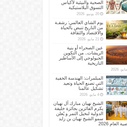
الصحية والبيئية لأكياس
التسوق البلاستيكية
20 يونيو، 2026
يوم الشاي العالمي: رشفـة
من التاريخ تنبض بالحياة
والاقتصاد والثقافة
21 مايو، 2026
عين الصحراء أو بنية
الريشات.. من التكوين
الجيولوجي إلى الأساطير
التاريخية
المبلمرات: الهندسة الخفية
التي تصنع الحياة وتعيد
تشكيل عالمنا
4 مايو، 2026
الشيخ نهيان مبارك آل نهيان
يكرم الفائزين بجائزة خليفة
الدولية لنخيل التمر و يُعلن
سمو الشيخ نهيان بن زايد
 العام 2026