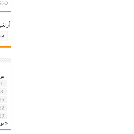
28 أبريل، 26
أرشي
أرش
موقع
آفاق
علمي
وتربو
س
1
8
15
22
29
« يون