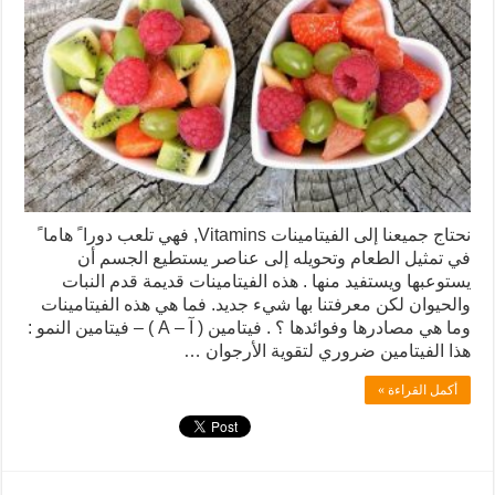
نحتاج جميعنا إلى الفيتامينات Vitamins, فهي تلعب دورا ً هاما ً
في تمثيل الطعام وتحويله إلى عناصر يستطيع الجسم أن
يستوعبها ويستفيد منها . هذه الفيتامينات قديمة قدم النبات
والحيوان لكن معرفتنا بها شيء جديد. فما هي هذه الفيتامينات
وما هي مصادرها وفوائدها ؟ . فيتامين ( آ – A ) – فيتامين النمو :
هذا الفيتامين ضروري لتقوية الأرجوان …
أكمل القراءة »