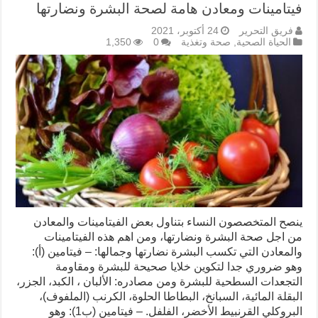
فيتامينات ومعادن هامة لصحة البشرة ونضارتها
فريق التحرير
24 أكتوبر، 2021
الحياة الصحية
,
صحة وتغذية
0
1,350
ينصح المتخصصون النساء بتناول بعض الفيتامينات والمعادن
من اجل صحة البشرة ونضارتها، ومن اهم هذه الفيتامينات
والمعادن التي تكسب البشرة نضارتها وجمالها: – فيتامين (أ):
وهو ضروري جدا لتكوين خلايا صحيحة للبشرة ومقاومة
التجعدات السطحية للبشرة ومن مصادره: الألبان ، الكبد، الجزر،
البقلة المائية، السبانخ، البطاطا الحلوة، الكرنب (الملفوف)،
البروكلي القرنبيط الأخضر، الفلفل. – فيتامين (ب1): وهو