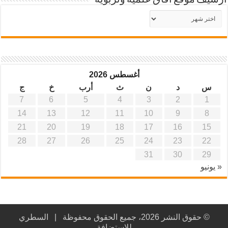
أرشيف موقع آفاق علمية وتربوية
أرشيف
موقع
آفاق
علمية
وتربوية
أغسطس 2026
س
د
ن
ث
أرب
خ
ج
7
6
5
4
3
2
1
14
13
12
11
10
9
8
21
20
19
18
17
16
15
28
27
26
25
24
23
22
31
30
29
« يونيو
© حقوق النشر 2026، جميع الحقوق محفوظة |
السطري
للاستضافة