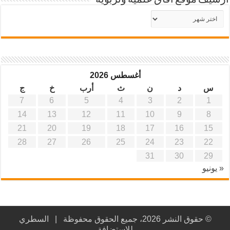
أرشيف موقع آفاق علمية وتربوية
أرشيف
موقع
آفاق
علمية
وتربوية
أغسطس 2026
س
د
ن
ث
أرب
خ
ج
7
6
5
4
3
2
1
14
13
12
11
10
9
8
21
20
19
18
17
16
15
28
27
26
25
24
23
22
31
30
29
« يونيو
© حقوق النشر 2026، جميع الحقوق محفوظة |
السطري
للاستضافة