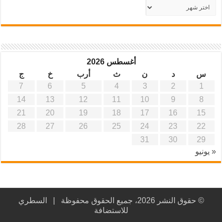
أرشيف
موقع
آفاق
علمية
وتربوية
أغسطس 2026
س
د
ن
ث
أرب
خ
ج
7
6
5
4
3
2
1
14
13
12
11
10
9
8
21
20
19
18
17
16
15
28
27
26
25
24
23
22
31
30
29
« يونيو
© حقوق النشر 2026، جميع الحقوق محفوظة |
السطري
للاستضافة