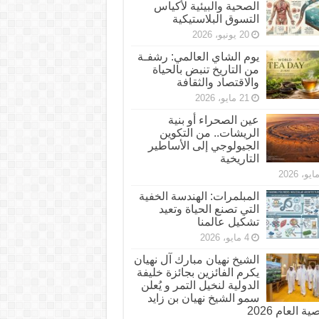
الصحية والبيئية لأكياس
التسوق البلاستيكية
20 يونيو، 2026
يوم الشاي العالمي: رشفـة
من التاريخ تنبض بالحياة
والاقتصاد والثقافة
21 مايو، 2026
عين الصحراء أو بنية
الريشات.. من التكوين
الجيولوجي إلى الأساطير
التاريخية
المبلمرات: الهندسة الخفية
التي تصنع الحياة وتعيد
تشكيل عالمنا
4 مايو، 2026
الشيخ نهيان مبارك آل نهيان
يكرم الفائزين بجائزة خليفة
الدولية لنخيل التمر و يُعلن
سمو الشيخ نهيان بن زايد
 العام 2026