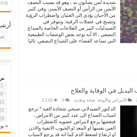
شديدة لمن يصابون به ، وهو قد يصيب النصف
28 أبريل، 26
الأيمن من الرأس أو النصف الأيسر، وفي كثير
من الأحيان يؤدي إلى الغثيان واضطراب الرؤية
وتشنج في عضلات الرقبة. وتتوفر في
أرشي
الصيدليات كثير من العلاجات الخاصة بالصداع
النصفي ، الا أنه توجد بعض الوصفات الطبيعية
أرش
موقع
التي تساعد القضاء على الصداع النصفي. تاليا
آفاق
علمي
وتربو
س
1
 البديل في الوقاية والعلاج
8
الأمراض والأوبئة
,
صحة وتغذية
0
2,115
15
الدكتور الصيدلاني صبحي شحادة العيد * ترجع
22
اسباب الصداع الى عدد كبير من الامراض ،
29
فبعضها يرجع لامراض عضويه كاضطراب
« يون
العين نفسها او المعد او الجيوب الانفية والاذن
او ارتفاع لضغط الدم كما انه قد يرجع لاسباب