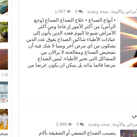
أمراض والأوبئة
,
صحة وتغذية
0
1,057
• أنواع الصداع • علاج الصداع الصداع (وجع
الرأس) من أكثر الأمور إزعاجا ومن أكثر
الأمراض شيوعا اليوم فعدد الذين يأتون إلى
عيادات الأطباء شاكين الصداع يفوق عدد الذين
يشكون من اي مرض آخر ومما لا شك فيه أن
تشخيص الصداع ومعالجته لا يزالان من
المشاكل التي تحير الأطباء. ليس الصداع
مرضا قائما بذاته بل يمكن ان يكون عرضا من
5 مايو، 2026
ي
مراض والأوبئة
,
صحة وتغذية
0
2,885
يتسبب الصداع النصفي أو الشقيقة بألام
شخصية