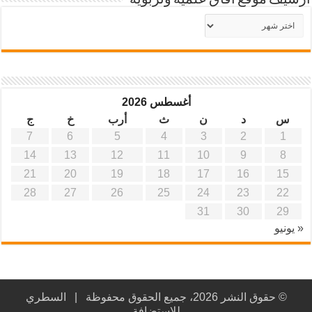
أرشيف موقع آفاق علمية وتربوية
أرشيف
موقع
آفاق
علمية
وتربوية
أغسطس 2026
س
د
ن
ث
أرب
خ
ج
7
6
5
4
3
2
1
14
13
12
11
10
9
8
21
20
19
18
17
16
15
28
27
26
25
24
23
22
31
30
29
« يونيو
© حقوق النشر 2026، جميع الحقوق محفوظة |
السطري
للاستضافة