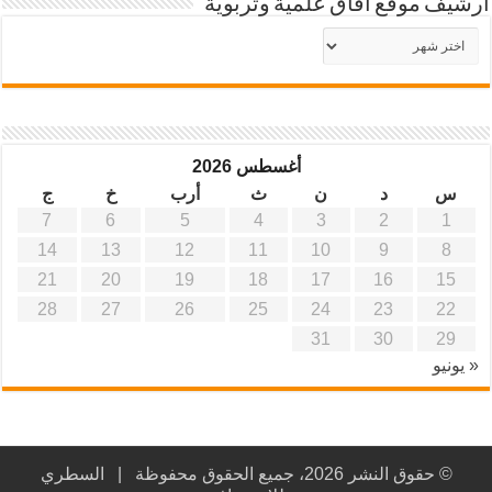
أرشيف موقع آفاق علمية وتربوية
أرشيف
موقع
آفاق
علمية
وتربوية
أغسطس 2026
س
د
ن
ث
أرب
خ
ج
7
6
5
4
3
2
1
14
13
12
11
10
9
8
21
20
19
18
17
16
15
28
27
26
25
24
23
22
31
30
29
« يونيو
© حقوق النشر 2026، جميع الحقوق محفوظة |
السطري