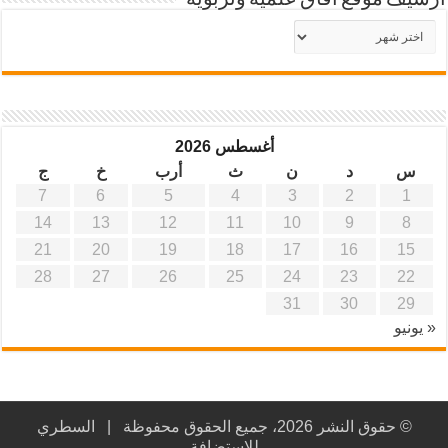
أرشيف موقع آفاق علمية وتربوية
أرشيف
موقع
آفاق
علمية
وتربوية
أغسطس 2026
س
د
ن
ث
أرب
خ
ج
7
6
5
4
3
2
1
14
13
12
11
10
9
8
21
20
19
18
17
16
15
28
27
26
25
24
23
22
31
30
29
« يونيو
© حقوق النشر 2026، جميع الحقوق محفوظة |
السطري
للاستضافة