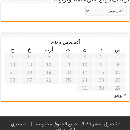
أرشيف موقع آفاق علمية وتربوية
أرشيف
موقع
آفاق
علمية
وتربوية
أغسطس 2026
س
د
ن
ث
أرب
خ
ج
7
6
5
4
3
2
1
14
13
12
11
10
9
8
21
20
19
18
17
16
15
28
27
26
25
24
23
22
31
30
29
« يونيو
© حقوق النشر 2026، جميع الحقوق محفوظة |
السطري
للاستضافة