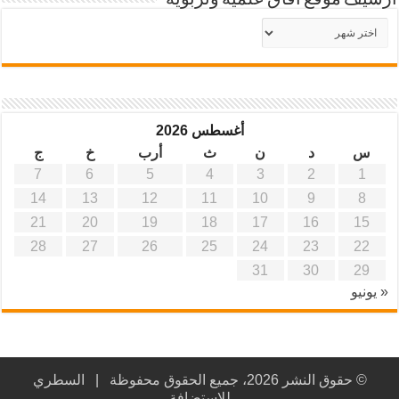
أرشيف موقع آفاق علمية وتربوية
أرشيف
موقع
آفاق
علمية
وتربوية
أغسطس 2026
س
د
ن
ث
أرب
خ
ج
7
6
5
4
3
2
1
14
13
12
11
10
9
8
21
20
19
18
17
16
15
28
27
26
25
24
23
22
31
30
29
« يونيو
© حقوق النشر 2026، جميع الحقوق محفوظة |
السطري
للاستضافة