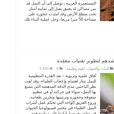
المستعمرة الغريبة ، توصل إلى أن النمل قد
بنى مساكن له بعمق يصل إلى ثمانية أمتار
تحت سطح الأرض وقد امتدت جحوره على
مساحة 50 مترا مربعا، وخل عملية البناء تلك
دهم لتطوير تقنيات معقدة
النبات والحيوان
,
علوم وطبيعة
0
2,420
آفاق علمية وتربوية – تعد القدرة التنظيمية
للنمل مثار اهتمام وإعجاب العلماء، وقد لفت
نظر الباحثين مدى الدقة المدهشة التي يتمتع
بها النمل، سواء في حركته أو في تنظيم
صفوفه وجحوره وترتيبيها وتخزين طعامه،
وروح الفريق الواحد التي تحكم عمل أسراب
النمل. العلماء في مختبر فسيولوجيا الحيوان
في تولوز بفرنسا، انكبوا على دراسة هذه