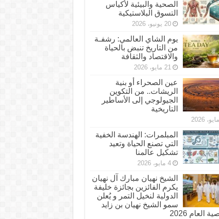
الصحية والبيئية لأكياس
التسوق البلاستيكية
20 يونيو، 2026
يوم الشاي العالمي: رشفـة
من التاريخ تنبض بالحياة
والاقتصاد والثقافة
21 مايو، 2026
عين الصحراء أو بنية
الريشات.. من التكوين
الجيولوجي إلى الأساطير
التاريخية
المبلمرات: الهندسة الخفية
التي تصنع الحياة وتعيد
تشكيل عالمنا
4 مايو، 2026
الشيخ نهيان مبارك آل نهيان
يكرم الفائزين بجائزة خليفة
الدولية لنخيل التمر و يُعلن
سمو الشيخ نهيان بن زايد
 العام 2026