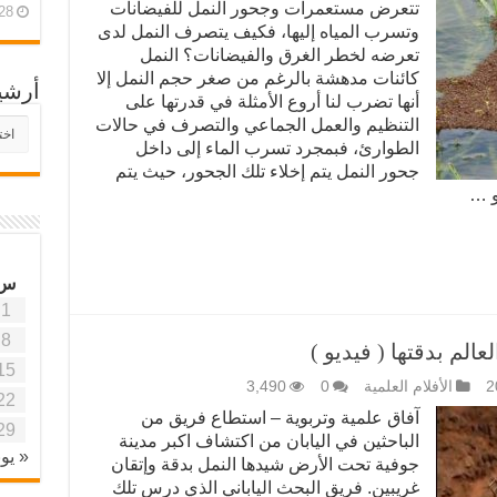
تتعرض مستعمرات وجحور النمل للفيضانات
28 أبريل، 26
وتسرب المياه إليها، فكيف يتصرف النمل لدى
تعرضه لخطر الغرق والفيضانات؟ النمل
كائنات مدهشة بالرغم من صغر حجم النمل إلا
أرشي
أنها تضرب لنا أروع الأمثلة في قدرتها على
التنظيم والعمل الجماعي والتصرف في حالات
أرش
موقع
الطوارئ، فبمجرد تسرب الماء إلى داخل
آفاق
جحور النمل يتم إخلاء تلك الجحور، حيث يتم
علمي
و …
وتربو
س
1
8
لم بدقتها ( فيديو )
15
الأفلام العلمية
0
3,490
22
آفاق علمية وتربوية – استطاع فريق من
29
الباحثين في اليابان من اكتشاف اكبر مدينة
« يون
جوفية تحت الأرض شيدها النمل بدقة وإتقان
غريبين. فريق البحث الياباني الذي درس تلك