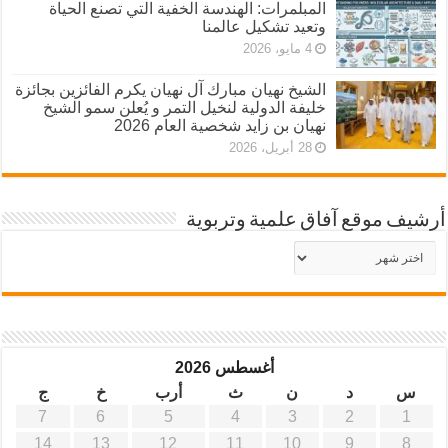
المبلمرات: الهندسة الخفية التي تصنع الحياة
وتعيد تشكيل عالمنا
4 مايو، 2026
الشيخ نهيان مبارك آل نهيان يكرم الفائزين بجائزة
خليفة الدولية لنخيل التمر و يُعلن سمو الشيخ
نهيان بن زايد شخصية العام 2026
28 أبريل، 2026
أرشيف موقع آفاق علمية وتربوية
أرشيف
موقع
آفاق
علمية
وتربوية
أغسطس 2026
س
د
ن
ث
أرب
خ
ج
7
6
5
4
3
2
1
14
13
12
11
10
9
8