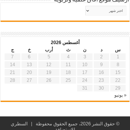
أرشيف موقع آفاق علمية وتربوية
أرشيف
موقع
آفاق
علمية
وتربوية
أغسطس 2026
س
د
ن
ث
أرب
خ
ج
7
6
5
4
3
2
1
14
13
12
11
10
9
8
21
20
19
18
17
16
15
28
27
26
25
24
23
22
31
30
29
« يونيو
© حقوق النشر 2026، جميع الحقوق محفوظة |
السطري
للاستضافة