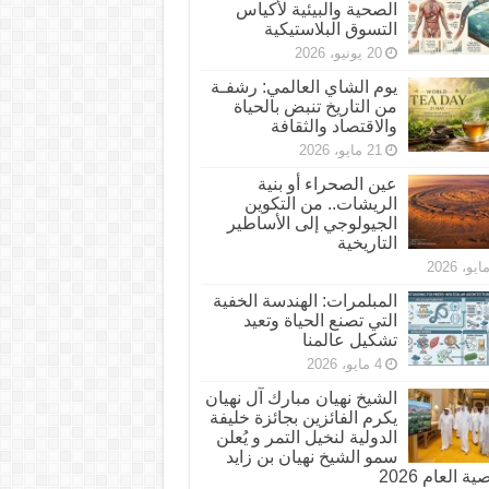
الصحية والبيئية لأكياس
التسوق البلاستيكية
20 يونيو، 2026
يوم الشاي العالمي: رشفـة
من التاريخ تنبض بالحياة
والاقتصاد والثقافة
21 مايو، 2026
عين الصحراء أو بنية
الريشات.. من التكوين
الجيولوجي إلى الأساطير
التاريخية
المبلمرات: الهندسة الخفية
التي تصنع الحياة وتعيد
تشكيل عالمنا
4 مايو، 2026
الشيخ نهيان مبارك آل نهيان
يكرم الفائزين بجائزة خليفة
الدولية لنخيل التمر و يُعلن
سمو الشيخ نهيان بن زايد
 العام 2026