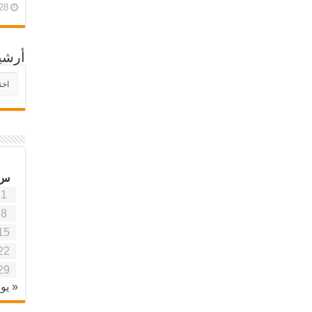
28 أبريل، 26
أرشي
أرش
موقع
آفاق
علمي
وتربو
س
1
8
15
22
29
« يون