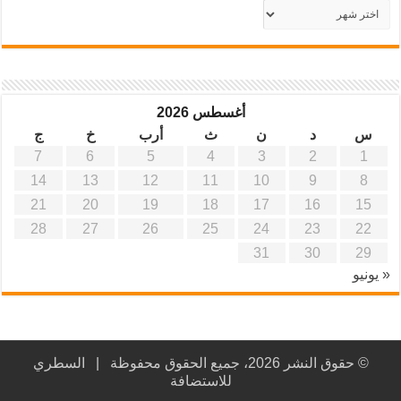
أرشيف
موقع
آفاق
علمية
وتربوية
أغسطس 2026
س
د
ن
ث
أرب
خ
ج
7
6
5
4
3
2
1
14
13
12
11
10
9
8
21
20
19
18
17
16
15
28
27
26
25
24
23
22
31
30
29
« يونيو
© حقوق النشر 2026، جميع الحقوق محفوظة |
السطري
للاستضافة