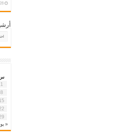
28 أبريل، 26
أرشي
أرش
موقع
آفاق
علمي
وتربو
س
1
8
15
22
29
« يون