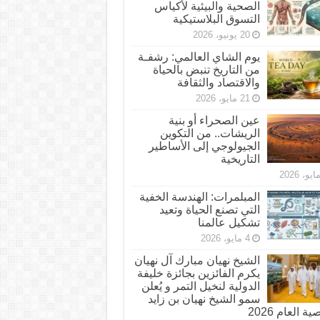
الصحية والبيئية لأكياس
التسوق البلاستيكية
20 يونيو، 2026
يوم الشاي العالمي: رشفـة
من التاريخ تنبض بالحياة
والاقتصاد والثقافة
21 مايو، 2026
عين الصحراء أو بنية
الريشات.. من التكوين
الجيولوجي إلى الأساطير
التاريخية
المبلمرات: الهندسة الخفية
التي تصنع الحياة وتعيد
تشكيل عالمنا
4 مايو، 2026
الشيخ نهيان مبارك آل نهيان
يكرم الفائزين بجائزة خليفة
الدولية لنخيل التمر و يُعلن
سمو الشيخ نهيان بن زايد
 العام 2026