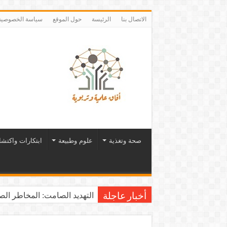
الاتصال بنا
الرئيسة
حول الموقع
سياسة الخصوصية
صحة وتغذية
علوم وطبيعة
ابتكارات واكتش
التهديد الصامت: المخاطر الصح
أخبار عاجلة