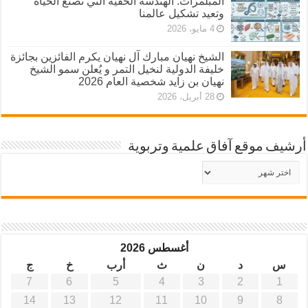
المبلمرات: الهندسة الخفية التي تصنع الحياة
وتعيد تشكيل عالمنا
4 مايو، 2026
الشيخ نهيان مبارك آل نهيان يكرم الفائزين بجائزة
خليفة الدولية لنخيل التمر و يُعلن سمو الشيخ
نهيان بن زايد شخصية العام 2026
28 أبريل، 2026
أرشيف موقع آفاق علمية وتربوية
أرشيف
موقع
آفاق
علمية
وتربوية
أغسطس 2026
س
د
ن
ث
أرب
خ
ج
7
6
5
4
3
2
1
14
13
12
11
10
9
8