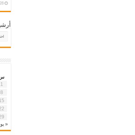
28 أبريل، 26
أرشي
أرش
موقع
آفاق
علمي
وتربو
س
1
8
15
22
29
« يون