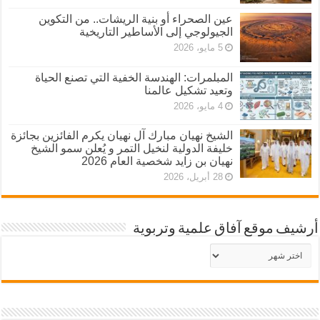
عين الصحراء أو بنية الريشات.. من التكوين
الجيولوجي إلى الأساطير التاريخية
5 مايو، 2026
المبلمرات: الهندسة الخفية التي تصنع الحياة
وتعيد تشكيل عالمنا
4 مايو، 2026
الشيخ نهيان مبارك آل نهيان يكرم الفائزين بجائزة
خليفة الدولية لنخيل التمر و يُعلن سمو الشيخ
نهيان بن زايد شخصية العام 2026
28 أبريل، 2026
أرشيف موقع آفاق علمية وتربوية
أرشيف
موقع
آفاق
علمية
وتربوية