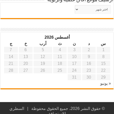
أرشيف موقع آفاق علمية وتربوية
أرشيف
موقع
آفاق
علمية
وتربوية
أغسطس 2026
س
د
ن
ث
أرب
خ
ج
7
6
5
4
3
2
1
14
13
12
11
10
9
8
21
20
19
18
17
16
15
28
27
26
25
24
23
22
31
30
29
« يونيو
© حقوق النشر 2026، جميع الحقوق محفوظة |
السطري
للاستضافة