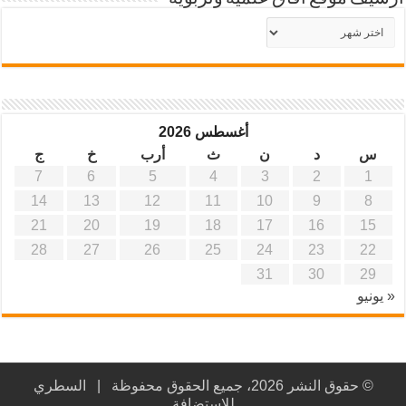
أرشيف
موقع
آفاق
علمية
وتربوية
أغسطس 2026
س
د
ن
ث
أرب
خ
ج
7
6
5
4
3
2
1
14
13
12
11
10
9
8
21
20
19
18
17
16
15
28
27
26
25
24
23
22
31
30
29
« يونيو
© حقوق النشر 2026، جميع الحقوق محفوظة |
السطري
للاستضافة