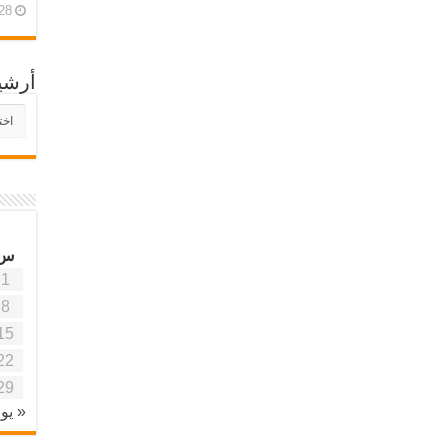
28 أبريل، 26
أرشي
أرش
موقع
آفاق
علمي
وتربو
س
1
8
15
22
29
« يون