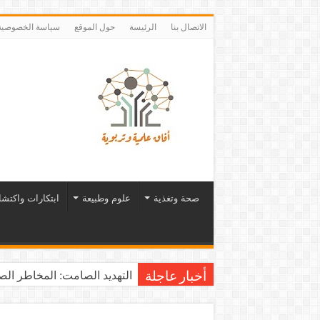
الاتصال بنا
الرئيسة
حول الموقع
سياسة الخصوصية
صحة وتغذية
علوم وطبيعة
ابتكارات واكتش
التهديد الصامت: المخاطر الصح
أخبار عاجلة