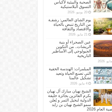
الصحية والبيئية لأكياس
التسوق البلاستيكية
20 يونيو، 2026
يوم الشاي العالمي: رشفـة
من التاريخ تنبض بالحياة
والاقتصاد والثقافة
21 مايو، 2026
عين الصحراء أو بنية
الريشات.. من التكوين
الجيولوجي إلى الأساطير
التاريخية
المبلمرات: الهندسة الخفية
التي تصنع الحياة وتعيد
تشكيل عالمنا
4 مايو، 2026
الشيخ نهيان مبارك آل نهيان
يكرم الفائزين بجائزة خليفة
الدولية لنخيل التمر و يُعلن
سمو الشيخ نهيان بن زايد
 العام 2026