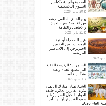
الصحية والبيئية لأكياس
التسوق البلاستيكية
20 يونيو، 2026
يوم الشاي العالمي: رشفـة
من التاريخ تنبض بالحياة
والاقتصاد والثقافة
21 مايو، 2026
عين الصحراء أو بنية
الريشات.. من التكوين
الجيولوجي إلى الأساطير
التاريخية
المبلمرات: الهندسة الخفية
التي تصنع الحياة وتعيد
تشكيل عالمنا
4 مايو، 2026
الشيخ نهيان مبارك آل نهيان
يكرم الفائزين بجائزة خليفة
الدولية لنخيل التمر و يُعلن
سمو الشيخ نهيان بن زايد
 العام 2026