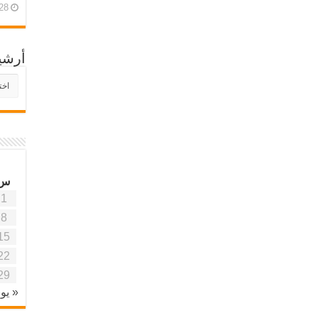
28 أبريل، 26
أرشي
أرش
موقع
آفاق
علمي
وتربو
س
1
8
15
22
29
« يون